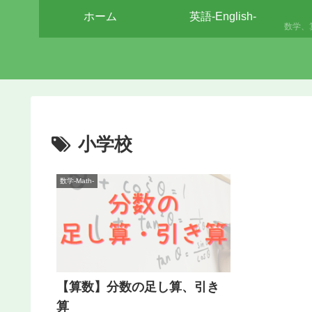
ホーム
英語-English-
小学校
数学-Math-
【算数】分数の足し算、引き
算