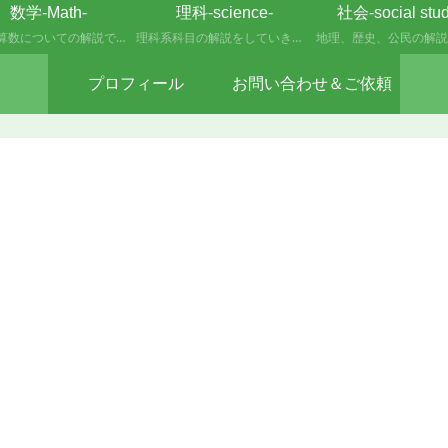
数学-Math-
理科-science-
社会-social stud
数学、算数についての解説です。
理科系科目の解説をしていきます。
地理、歴史、公民の解説
プロフィール
お問い合わせ＆ご依頼