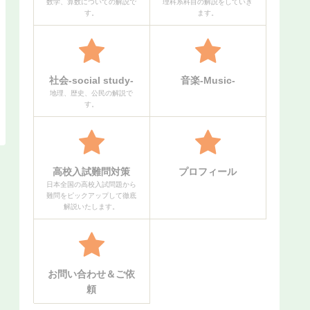
数学、算数についての解説で
理科系科目の解説をしていき
す。
ます。
社会-social study-
音楽-Music-
地理、歴史、公民の解説で
す。
高校入試難問対策
プロフィール
日本全国の高校入試問題から
難問をピックアップして徹底
解説いたします。
お問い合わせ＆ご依
頼