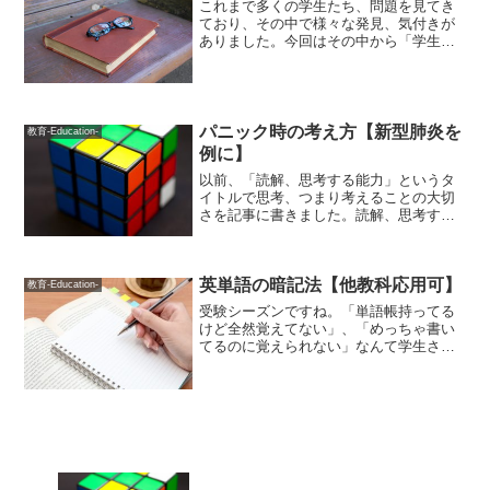
これまで多くの学生たち、問題を見てき
ており、その中で様々な発見、気付きが
ありました。今回はその中から「学生の
うちに身につけておくべき能力」につい
ての僕なりの考えを述べていきたいと思
います。もちろん社会人になってからで
も遅くはない、というか社...
パニック時の考え方【新型肺炎を
教育-Education-
例に】
以前、「読解、思考する能力」というタ
イトルで思考、つまり考えることの大切
さを記事に書きました。読解、思考する
能力/世界的に「新型コロナウイルス」が
流行っているということで、日本でもち
ょっとしたパニック状態にあるように思
英単語の暗記法【他教科応用可】
います。トイレットペー...
教育-Education-
受験シーズンですね。「単語帳持ってる
けど全然覚えてない」、「めっちゃ書い
てるのに覚えられない」なんて学生さん
も多いのではないでしょうか。今回は僕
の思う英単語の効率的な覚え方、さらに
プラスαで定着のためのもう一押しを紹介
します。新型肺炎絡みで...