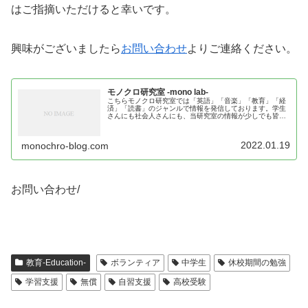
はご指摘いただけると幸いです。
興味がございましたら
お問い合わせ
よりご連絡ください。
モノクロ研究室 -mono lab-
こちらモノクロ研究室では「英語」「音楽」「教育」「経
済」「読書」のジャンルで情報を発信しております。学生
さんにも社会人さんにも、当研究室の情報が少しでも皆様
のお役に立てば幸いです。
2022.01.19
monochro-blog.com
お問い合わせ/
教育-Education-
ボランティア
中学生
休校期間の勉強
学習支援
無償
自習支援
高校受験