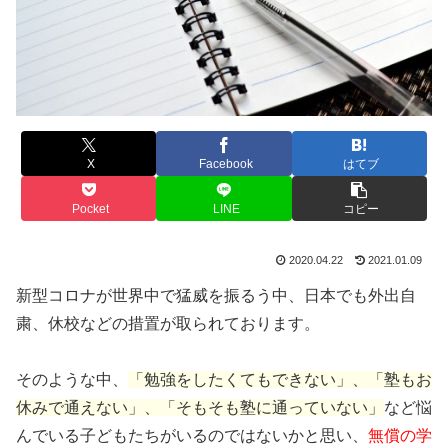
X
Facebook
はてブ
Pocket
LINE
コピー
2020.04.22
2021.01.09
新型コロナが世界中で猛威を振るう中、日本でも外出自
粛、休校などの措置が取られております。
そのような中、
「勉強をしたくてもできない」、「塾もお
休みで通えない」、「そもそも塾に通っていない」
など悩
んでいる子どもたちがいるのではないかと思い、
無償の学